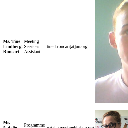
Ms. Tine
Meeting
Lindberg-
Services
tine.l-roncari[at]un.org
Roncari
Assistant
Ms.
Programme
Natalie
natalie.merjaneh[at]un.org