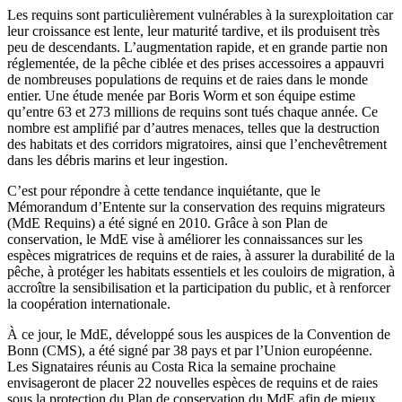
Les requins sont particulièrement vulnérables à la surexploitation car
leur croissance est lente, leur maturité tardive, et ils produisent très
peu de descendants. L’augmentation rapide, et en grande partie non
réglementée, de la pêche ciblée et des prises accessoires a appauvri
de nombreuses populations de requins et de raies dans le monde
entier. Une étude menée par Boris Worm et son équipe estime
qu’entre 63 et 273 millions de requins sont tués chaque année. Ce
nombre est amplifié par d’autres menaces, telles que la destruction
des habitats et des corridors migratoires, ainsi que l’enchevêtrement
dans les débris marins et leur ingestion.
C’est pour répondre à cette tendance inquiétante, que le
Mémorandum d’Entente sur la conservation des requins migrateurs
(MdE Requins) a été signé en 2010. Grâce à son Plan de
conservation, le MdE vise à améliorer les connaissances sur les
espèces migratrices de requins et de raies, à assurer la durabilité de la
pêche, à protéger les habitats essentiels et les couloirs de migration, à
accroître la sensibilisation et la participation du public, et à renforcer
la coopération internationale.
À ce jour, le MdE, développé sous les auspices de la Convention de
Bonn (CMS), a été signé par 38 pays et par l’Union européenne.
Les Signataires réunis au Costa Rica la semaine prochaine
envisageront de placer 22 nouvelles espèces de requins et de raies
sous la protection du Plan de conservation du MdE afin de mieux