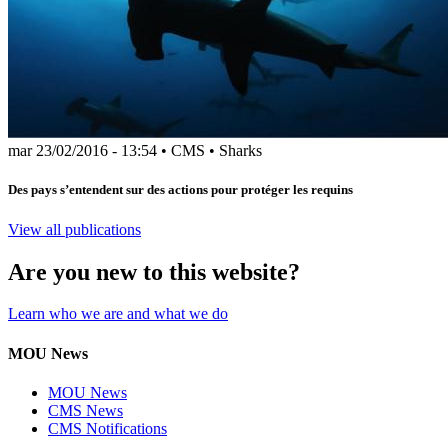
mar 23/02/2016 - 13:54
•
CMS
•
Sharks
Des pays s’entendent sur des actions pour protéger les requins
View all publications
Are you new to this website?
Learn who we are and what we do
MOU News
MOU News
CMS News
CMS Notifications