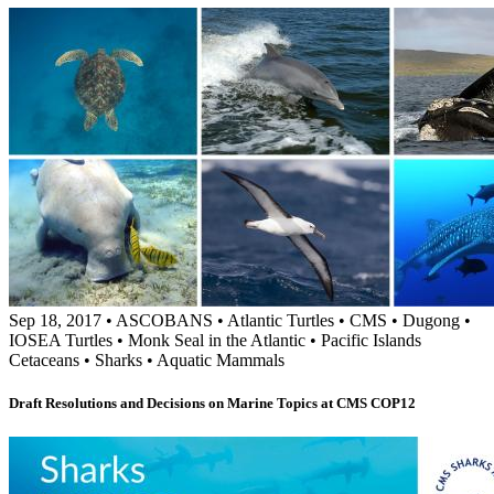
Sep 18, 2017
•
ASCOBANS
•
Atlantic Turtles
•
CMS
•
Dugong
•
IOSEA Turtles
•
Monk Seal in the Atlantic
•
Pacific Islands
Cetaceans
•
Sharks
•
Aquatic Mammals
Draft Resolutions and Decisions on Marine Topics at CMS COP12